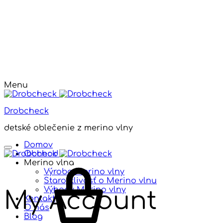
Menu
Drobcheck
detské oblečenie z merino vlny
Domov
Obchod
Merino vlna
Výroba Merino vlny
Starostlivosť o Merino vlnu
Výhody Merino vlny
My Account
Kontakt
O nás
Blog