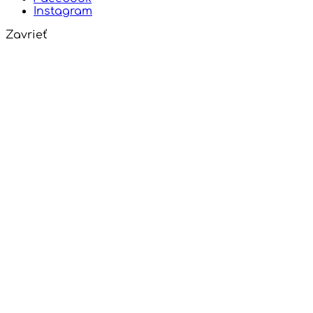
Instagram
Zavrieť
Close
this
modul
Prihlás sa do
newslettera
A získaj zľavu
10%
na tvoj prvý
nákup