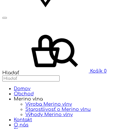
Košík
0
Hladať
Domov
Obchod
Merino vlna
Výroba Merino vlny
Starostlivosť o Merino vlnu
Výhody Merino vlny
Kontakt
O nás