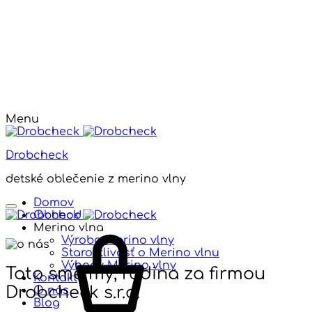
Menu
Drobcheck
detské oblečenie z merino vlny
Domov
Obchod
Merino vlna
Výroba Merino vlny
Starostlivosť o Merino vlnu
Výhody Merino vlny
Toto sme my, rodina za firmou
Kontakt
Drobcheck s.r.o.
O nás
Blog