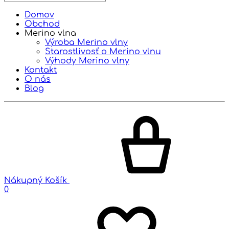
Domov
Obchod
Merino vlna
Výroba Merino vlny
Starostlivosť o Merino vlnu
Výhody Merino vlny
Kontakt
O nás
Blog
Nákupný Košík
0