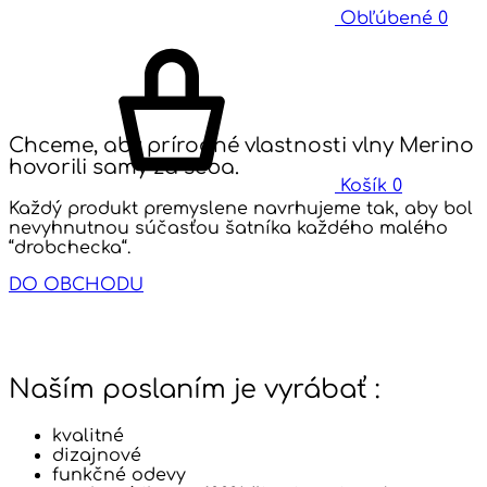
Obľúbené
0
Chceme, aby prírodné vlastnosti vlny Merino
hovorili samy za seba.
Košík
0
Každý produkt premyslene navrhujeme tak, aby bol
nevyhnutnou súčasťou šatníka každého malého
“drobchecka“.
DO OBCHODU
Naším poslaním je vyrábať :
kvalitné
dizajnové
funkčné odevy