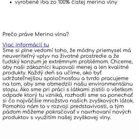
vyrobené iba zo 100% čistej merino vlny
Prečo práve Merino vlna?
Viac informácií tu
Sme si plne vedomí toho, že módny priemysel má
neuveriteľný vplyv na životné prostredie a že
ľudský konzum je extrémnym problémom. Chceme,
aby naši zákazníci kupovali menej a len kvalitné
produkty. Každý deň sa učíme, ako byť
udržateľnejšou spoločnosťou a tvrdo pracujeme
na tom, aby sme obmedzili našu environmentálnu
stopu. Ako sme pri práci s látkami zistili o všetkom
odpade ktorý tu vzniká, rozhodli sme sa ponechať
si čo najväčšie množstvo našich zvyškových látok.
Pomohlo nám to v rozvoji predstavivosti, a tým
pádom môžeme pokračovať v navrhovaní nových
produktov s využitím našej zvyškovej vlny.