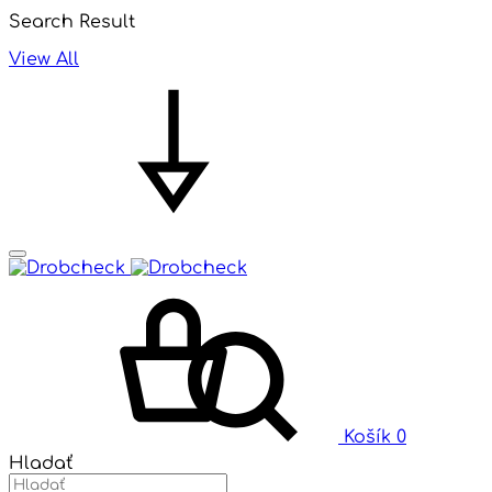
Search Result
View All
Košík
0
Hladať