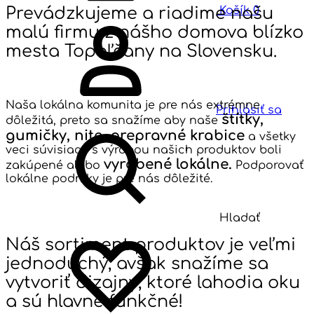
Prevádzkujeme a riadime našu
Košík
0
malú firmu z nášho domova blízko
mesta Topoľčany na Slovensku.
Naša lokálna komunita je pre nás extrémne
Prihlásiť sa
štítky,
dôležitá, preto sa snažíme aby naše
gumičky, nite, prepravné krabice
a všetky
veci súvisiace s výrobou našich produktov boli
vyrobené lokálne.
zakúpené alebo
Podporovať
lokálne podniky je pre nás dôležité.
Hladať
Náš sortiment produktov je veľmi
jednoduchý, avšak snažíme sa
vytvoriť dizajny, ktoré lahodia oku
a sú hlavne funkčné!