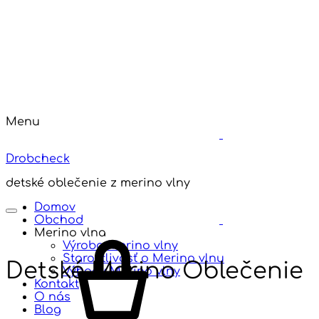
Menu
Drobcheck
detské oblečenie z merino vlny
Domov
Obchod
Merino vlna
Výroba Merino vlny
Starostlivosť o Merino vlnu
Detské Merino Oblečenie
Výhody Merino vlny
Kontakt
O nás
Blog