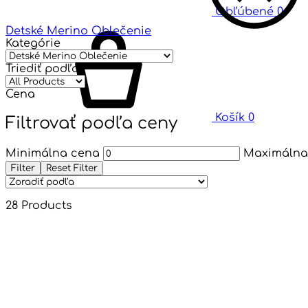
Obľúbené
0
Detské Merino Oblečenie
Kategórie
Triediť podľa
Cena
Košík
0
Filtrovať podľa ceny
Minimálna cena
Maximálna
Filter
Reset Filter
28 Products