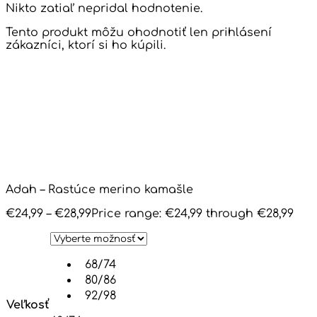
Nikto zatiaľ nepridal hodnotenie.
Tento produkt môžu ohodnotiť len prihlásení
zákazníci, ktorí si ho kúpili.
Adah – Rastúce merino kamašle
€
24,99
–
€
28,99
Price range: €24,99 through €28,99
68/74
80/86
92/98
Veľkosť