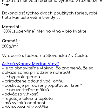
môžu sa líšiť voči reálnemu výrobku v rozmedzí
±
1cm
!
Dokonalosť týchto dvoch použitých farieb, robí
tieto kamašle
veľmi trendy
🙂
Materiál :
100% „super-fine“ Merino vlna v
bio
kvalite
Gramáž :
2
200g/m
Vyrobené s láskou na Slovensku / v Česku.
Aké sú výhody Merino Vlny?
– je to obnoviteľné vlákno, čo znamená, že sa
dokáže sama prirodzene nahradiť
– je hypoalergénna
– prirodzene odolná voči ohňu
– poskytuje prirodzený „opaľovací krém“
– je neuveriteľne mäkká
– odvádza vlhkosť
– reguluje telesnú teplotu
– má vysokú odolnosť
– dá sa prať aj v práčke