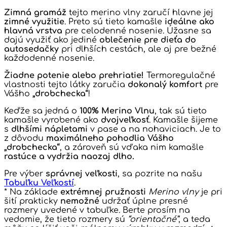
Zimná gramáž
tejto merino vlny zaručí hlavne jej
zimné využitie
. Preto sú tieto kamašle
ideálne ako
hlavná vrstva
pre celodenné nosenie. Úžasne sa
dajú využiť ako jediné
oblečenie pre dieťa do
autosedačky
pri dlhších cestách, ale aj pre bežné
každodenné nosenie.
Žiadne potenie alebo prehriatie!
Termoregulačné
vlastnosti tejto látky zaručia
dokonalý komfort
pre
Vášho
„drobchecka“
!
Keďže sa jedná o
100% Merino Vlnu
, tak sú tieto
kamašle vyrobené ako
dvojveľkosť
. Kamašle šijeme
s
dlhšími nápletami
v pase a na nohaviciach. Je to
z dôvodu
maximálneho pohodlia Vášho
„drobchecka“
, a zároveň sú vďaka nim kamašle
rastúce a vydržia naozaj dlho.
Pre výber
správnej veľkosti
, sa pozrite na našu
Tabuľku Veľkostí
.
* Na základe
extrémnej pružnosti
Merino vlny
je pri
šití prakticky
nemožné
udržať úplne presné
rozmery uvedené v tabuľke. Berte prosím na
vedomie, že tieto rozmery sú
“orientačné”
, a teda