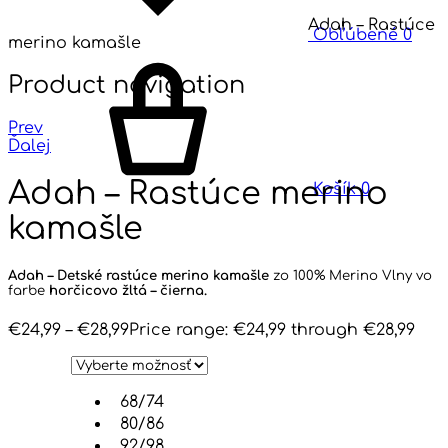
Adah – Rastúce
Obľúbené
0
merino kamašle
Product navigation
Prev
Ďalej
Adah – Rastúce merino
Košík
0
kamašle
Adah – Detské rastúce merino kamašle
zo 100% Merino Vlny vo
farbe
horčicovo
žltá – čierna
.
€
24,99
–
€
28,99
Price range: €24,99 through €28,99
68/74
80/86
92/98