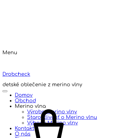
Menu
Drobcheck
detské oblečenie z merino vlny
Domov
Obchod
Merino vlna
Výroba Merino vlny
Starostlivosť o Merino vlnu
Výhody Merino vlny
Kontakt
O nás