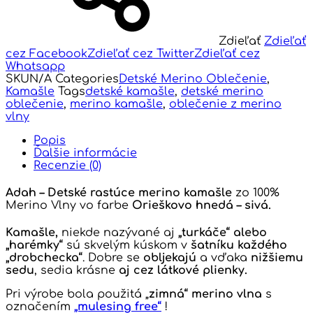
Zdieľať
Zdieľať
cez Facebook
Zdieľať cez Twitter
Zdieľať cez
Whatsapp
SKU
N/A
Categories
Detské Merino Oblečenie
,
Kamašle
Tags
detské kamašle
,
detské merino
oblečenie
,
merino kamašle
,
oblečenie z merino
vlny
Popis
Ďalšie informácie
Recenzie (0)
Adah – Detské rastúce merino kamašle
zo 100%
Merino Vlny vo farbe
Orieškovo hnedá
– sivá
.
Kamašle,
niekde nazývané aj
„turkáče“ alebo
„harémky“
sú skvelým kúskom v
šatníku každého
„drobchecka“
. Dobre se
obljekajú
a vďaka
nižšiemu
sedu
, sedia krásne
aj cez látkové plienky.
Pri výrobe bola použitá „
zimná“
merino vlna
s
označením
„mulesing free“
!